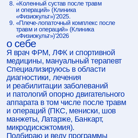
адрес
Москва, м. «Добрынинская»,
ул. Пятницкая, 71/5с2,
БЦ «Сытинъ», 5 этаж, пом. 507
(Физиокульт)
связаться с нами
+7 985 251-00-66