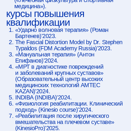
травм и операций» (Клиника
«Физиокульт»)'2026
о себе
Я врач ФРМ, ЛФК и спортивной
медицины, мануальный терапевт
Специализируюсь в области
диагностики, лечения
и реабилитации заболеваний
и патологий опорно двигательного
аппарата в том числе после травм
и операций (ПКС, мениски, шов
манжеты, Латарже, Банкарт,
микродискэктомия).
Подбираю и веду программы
лечебной физкультуры.
Контролирую прогресс
и корректирую нагрузку.