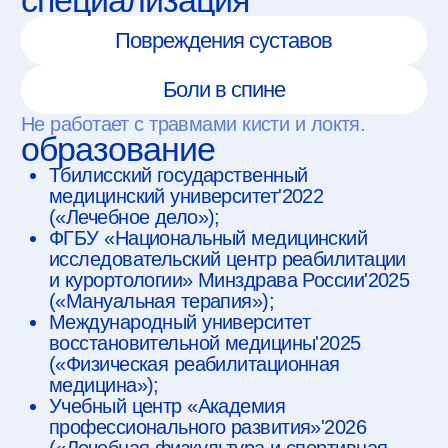
(«Физическая реабилитационная
медицина»);
Учебный центр «Академия
профессионального развития»'2026
(«Лечебная физкультура и спортивная
медицина»).
курсы повышения
квалификации
«Ударно волновая терапия» (Роман
Бартенев)'2023.
The Fascial Distortion Model by Dr. Stephen
Typaldos (FDM Academy Russia)'2023.
«Мануальная терапия» (Антон
Епифанов)'2024.
«МРТ в диагностике повреждений
и заболеваний крупных суставов»
(Образовательный центр высоких
медицинских технологий AMTEC
KAZAN)'2024.
INDIBA (INDIBA)'2024.
«Физиология реабилитации. Клинический
подход» (Kinesio course)'2024.
«Реабилитация после хиругического
вмешательства на плечевом суставе»
(KinesioPro)'2025.
«Коленный сустав после травм
и операций» (Клиника
«Физиокульт»)'2025.
«Плече-лопаточный комплекс после