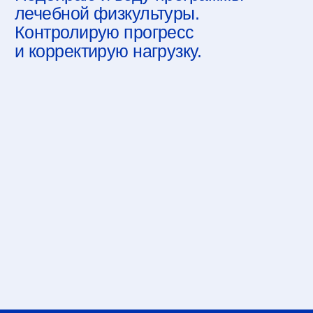
команда
сертификат
услуги
обучения
цены
случаи из практики
пациенты
частые вопросы
отзывы
задать вопрос
ИП Сдобников Юрий Евгеньевич
ИНН 770475047484
ОГРНИП 318774600274608
лицензия на медицинскую деятельность
Л041-01137-77/03591063
публичная оферта
политика конфиденциальности
согласие на обработку персональных данных
2025