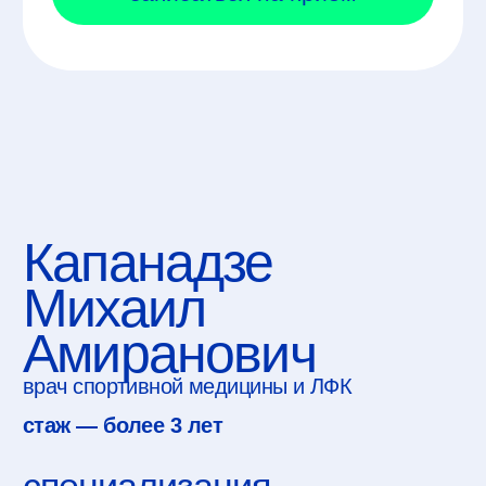
Капанадзе
Михаил
Амиранович
врач спортивной медицины и ЛФК
стаж — более 3
лет
специализация
Повреждения суставов
Боли в спине
Не работает с травмами кисти и локтя.
образование
Тбилисский государственный
медицинский университет'2022
(«Лечебное дело»);
ФГБУ «Национальный медицинский
исследовательский центр реабилитации
и курортологии» Минздрава России'2025
(«Мануальная терапия»);
Международный университет
восстановительной медицины'2025