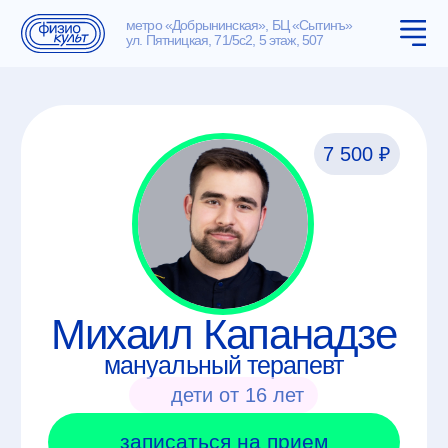
метро «Добрынинская», БЦ «Сытинъ»
ул. Пятницкая, 71/5с2, 5 этаж, 507
7 500 ₽
Михаил Капанадзе
мануальный терапевт
дети от 16 лет
записаться на прием