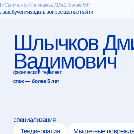
 ул. Пятницкая, 71/5с2, 5 этаж, 507
+7 985 
учения
задать вопрос
как нас найти
Шлычков Дмитр
Вадимович
изический терапевт
таж — более 5
лет
специализация
Тендинопатии
Мышечные повреждения
Пр
Послеоперационное восстановление (артроскопичес