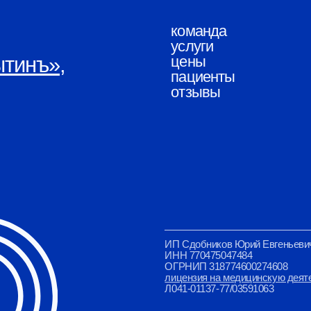
ИП Сдобников Юрий Евгеньевич
публи
ИНН 770475047484
полит
ОГРНИП 318774600274608
согла
лицензия на медицинскую деятельность
2025
Л041-01137-77/03591063