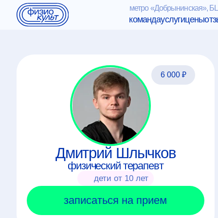
метро «Добрынинская», БЦ «Сытинъ»
команда
услуги
цены
отзывы
об
6 000 ₽
ф
с
Дмитрий Шлычков
физический терапевт
дети от 10 лет
записаться на прием