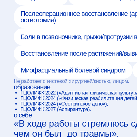
остеотомия)
Боли в позвоночнике, грыжи/протрузии в позвоночн
Восстановление после растяжений/вывихов
Миофасциальный болевой синдром
Дегенерат
е работает с кистевой хирургией/кистью, лицом.
образование
ГЦОЛИФК'2022 («Адаптивная физическая культура»);
ГЦОЛИФК'2024 («Физическая реабилитация детей и взрослых»)
ГЦОЛИФК'2024 («Сестринское дело»);
ГЦОЛИФК'2027 (Аспирантура).
о себе
«В ходе работы стремлюсь сделать 
чем он был до травмы».