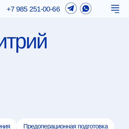
251-00-66
ий
едоперационная подготовка
кие операции, остеосинтез,